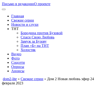
Письмо в редакцию
О проекте
Главная
Свежие серии
Новости и слухи
ТНТ
Бородина против Бузовой
Спаси Свою Любовь
Замуж за Бузову
План «Б» на ТНТ
Холостяк
Видео
Фото
Соцсети
Опросы
Анонсы
dom2-lite
»
Свежие серии
» Дом 2 Новая любовь эфир 24
февраля 2023