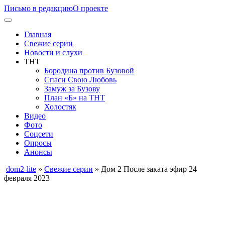
Письмо в редакцию
О проекте
Главная
Свежие серии
Новости и слухи
ТНТ
Бородина против Бузовой
Спаси Свою Любовь
Замуж за Бузову
План «Б» на ТНТ
Холостяк
Видео
Фото
Соцсети
Опросы
Анонсы
dom2-lite
»
Свежие серии
» Дом 2 После заката эфир 24
февраля 2023