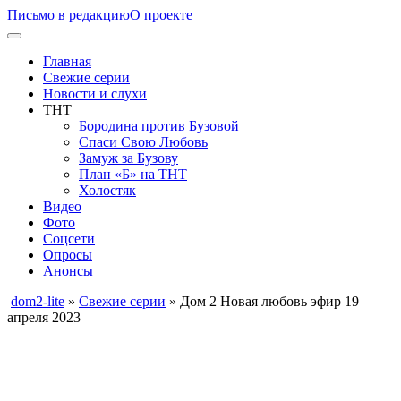
Письмо в редакцию
О проекте
Главная
Свежие серии
Новости и слухи
ТНТ
Бородина против Бузовой
Спаси Свою Любовь
Замуж за Бузову
План «Б» на ТНТ
Холостяк
Видео
Фото
Соцсети
Опросы
Анонсы
dom2-lite
»
Свежие серии
» Дом 2 Новая любовь эфир 19
апреля 2023