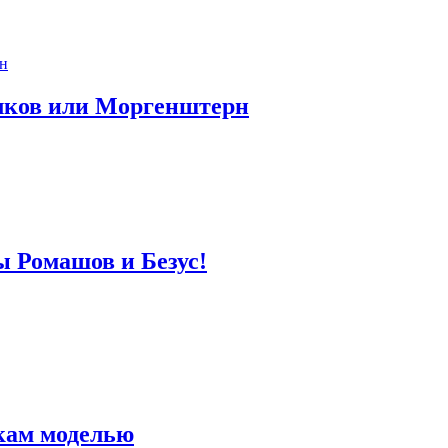
лков или Моргенштерн
ы Ромашов и Безус!
кам моделью