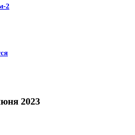
м-2
тся
июня 2023