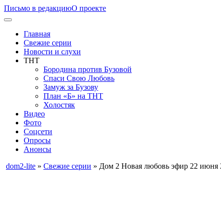
Письмо в редакцию
О проекте
Главная
Свежие серии
Новости и слухи
ТНТ
Бородина против Бузовой
Спаси Свою Любовь
Замуж за Бузову
План «Б» на ТНТ
Холостяк
Видео
Фото
Соцсети
Опросы
Анонсы
dom2-lite
»
Свежие серии
» Дом 2 Новая любовь эфир 22 июня 