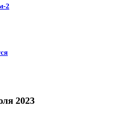
м-2
тся
юля 2023