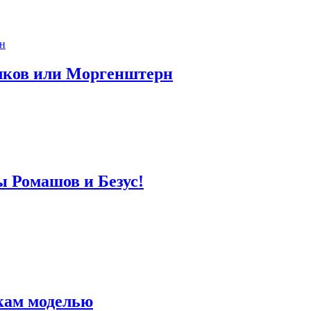
лков или Моргенштерн
ы Ромашов и Безус!
кам моделью