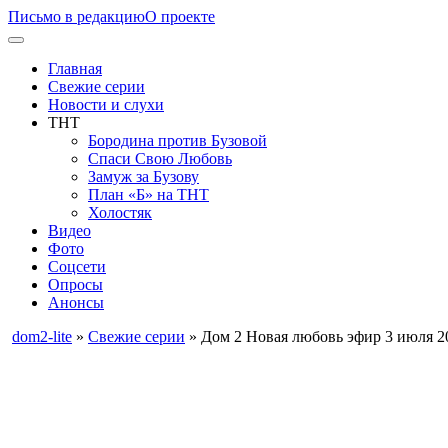
Письмо в редакцию
О проекте
Главная
Свежие серии
Новости и слухи
ТНТ
Бородина против Бузовой
Спаси Свою Любовь
Замуж за Бузову
План «Б» на ТНТ
Холостяк
Видео
Фото
Соцсети
Опросы
Анонсы
dom2-lite
»
Свежие серии
» Дом 2 Новая любовь эфир 3 июля 2