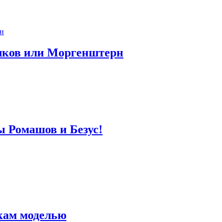
лков или Моргенштерн
ы Ромашов и Безус!
кам моделью