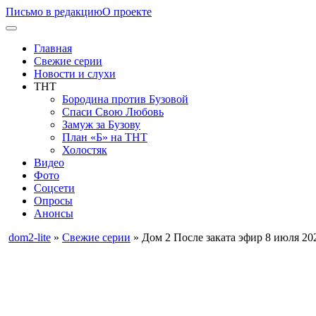
Письмо в редакцию
О проекте
Главная
Свежие серии
Новости и слухи
ТНТ
Бородина против Бузовой
Спаси Свою Любовь
Замуж за Бузову
План «Б» на ТНТ
Холостяк
Видео
Фото
Соцсети
Опросы
Анонсы
dom2-lite
»
Свежие серии
» Дом 2 После заката эфир 8 июля 20