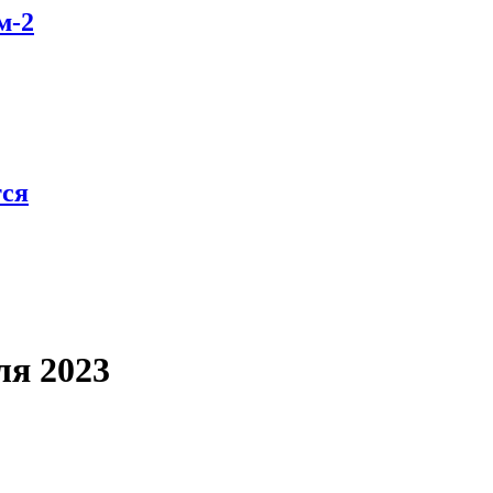
м-2
тся
ля 2023