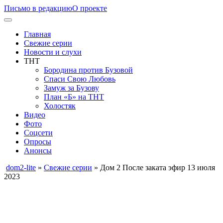
Письмо в редакцию
О проекте
Главная
Свежие серии
Новости и слухи
ТНТ
Бородина против Бузовой
Спаси Свою Любовь
Замуж за Бузову
План «Б» на ТНТ
Холостяк
Видео
Фото
Соцсети
Опросы
Анонсы
dom2-lite
»
Свежие серии
» Дом 2 После заката эфир 13 июля
2023