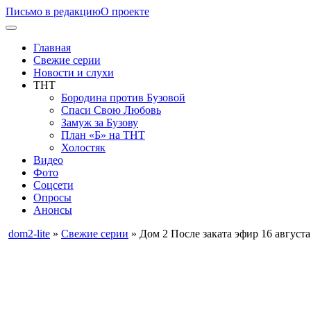
Письмо в редакцию
О проекте
Главная
Свежие серии
Новости и слухи
ТНТ
Бородина против Бузовой
Спаси Свою Любовь
Замуж за Бузову
План «Б» на ТНТ
Холостяк
Видео
Фото
Соцсети
Опросы
Анонсы
dom2-lite
»
Свежие серии
» Дом 2 После заката эфир 16 августа