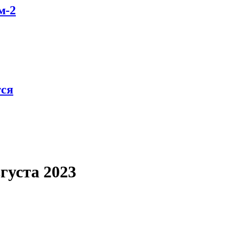
м-2
тся
густа 2023