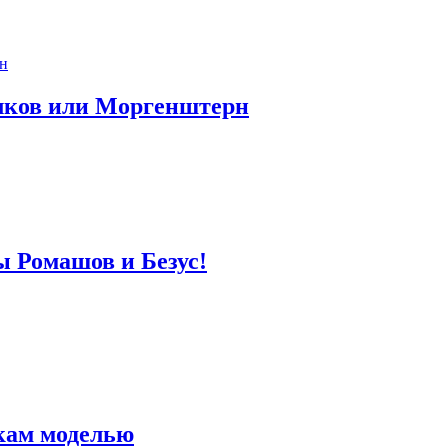
лков или Моргенштерн
ы Ромашов и Безус!
кам моделью