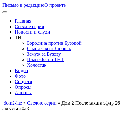
Письмо в редакцию
О проекте
Главная
Свежие серии
Новости и слухи
ТНТ
Бородина против Бузовой
Спаси Свою Любовь
Замуж за Бузову
План «Б» на ТНТ
Холостяк
Видео
Фото
Соцсети
Опросы
Анонсы
dom2-lite
»
Свежие серии
» Дом 2 После заката эфир 26
августа 2023