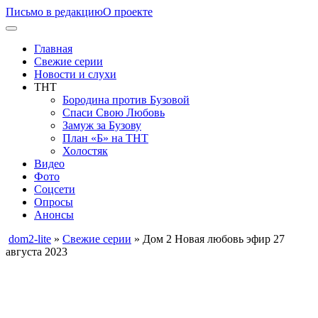
Письмо в редакцию
О проекте
Главная
Свежие серии
Новости и слухи
ТНТ
Бородина против Бузовой
Спаси Свою Любовь
Замуж за Бузову
План «Б» на ТНТ
Холостяк
Видео
Фото
Соцсети
Опросы
Анонсы
dom2-lite
»
Свежие серии
» Дом 2 Новая любовь эфир 27
августа 2023