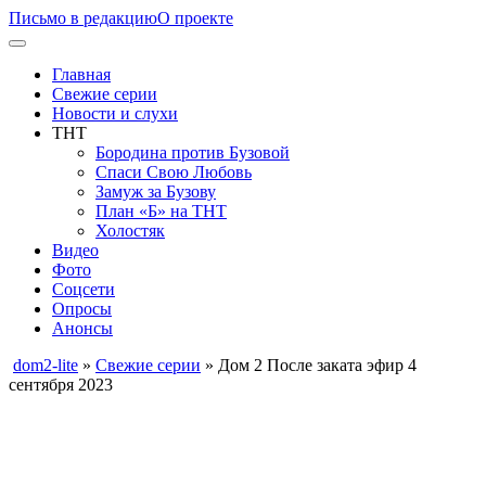
Письмо в редакцию
О проекте
Главная
Свежие серии
Новости и слухи
ТНТ
Бородина против Бузовой
Спаси Свою Любовь
Замуж за Бузову
План «Б» на ТНТ
Холостяк
Видео
Фото
Соцсети
Опросы
Анонсы
dom2-lite
»
Свежие серии
» Дом 2 После заката эфир 4
сентября 2023