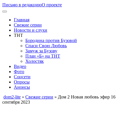
Письмо в редакцию
О проекте
Главная
Свежие серии
Новости и слухи
ТНТ
Бородина против Бузовой
Спаси Свою Любовь
Замуж за Бузову
План «Б» на ТНТ
Холостяк
Видео
Фото
Соцсети
Опросы
Анонсы
dom2-lite
»
Свежие серии
» Дом 2 Новая любовь эфир 16
сентября 2023