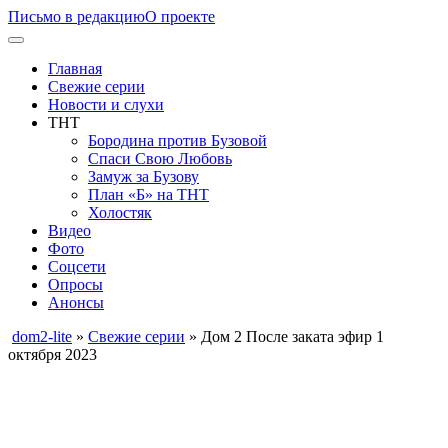
Письмо в редакцию
О проекте
Главная
Свежие серии
Новости и слухи
ТНТ
Бородина против Бузовой
Спаси Свою Любовь
Замуж за Бузову
План «Б» на ТНТ
Холостяк
Видео
Фото
Соцсети
Опросы
Анонсы
dom2-lite
»
Свежие серии
» Дом 2 После заката эфир 1
октября 2023