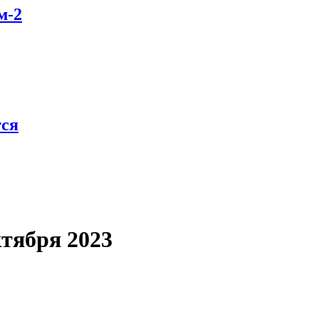
м-2
тся
ктября 2023