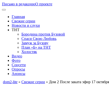
Письмо в редакцию
О проекте
Главная
Свежие серии
Новости и слухи
ТНТ
Бородина против Бузовой
Спаси Свою Любовь
Замуж за Бузову
План «Б» на ТНТ
Холостяк
Видео
Фото
Соцсети
Опросы
Анонсы
dom2-lite
»
Свежие серии
» Дом 2 После заката эфир 17 октябр