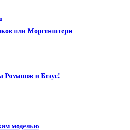
лков или Моргенштерн
ы Ромашов и Безус!
кам моделью