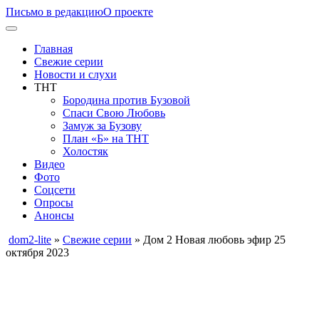
Письмо в редакцию
О проекте
Главная
Свежие серии
Новости и слухи
ТНТ
Бородина против Бузовой
Спаси Свою Любовь
Замуж за Бузову
План «Б» на ТНТ
Холостяк
Видео
Фото
Соцсети
Опросы
Анонсы
dom2-lite
»
Свежие серии
» Дом 2 Новая любовь эфир 25
октября 2023