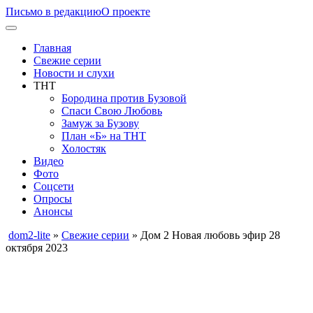
Письмо в редакцию
О проекте
Главная
Свежие серии
Новости и слухи
ТНТ
Бородина против Бузовой
Спаси Свою Любовь
Замуж за Бузову
План «Б» на ТНТ
Холостяк
Видео
Фото
Соцсети
Опросы
Анонсы
dom2-lite
»
Свежие серии
» Дом 2 Новая любовь эфир 28
октября 2023