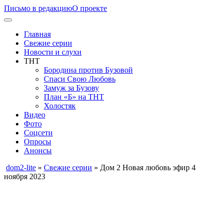
Письмо в редакцию
О проекте
Главная
Свежие серии
Новости и слухи
ТНТ
Бородина против Бузовой
Спаси Свою Любовь
Замуж за Бузову
План «Б» на ТНТ
Холостяк
Видео
Фото
Соцсети
Опросы
Анонсы
dom2-lite
»
Свежие серии
» Дом 2 Новая любовь эфир 4
ноября 2023