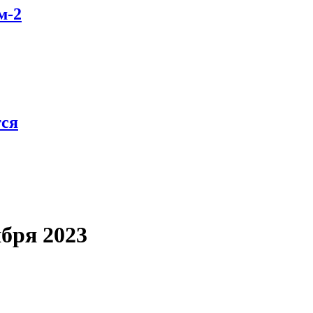
м-2
тся
ября 2023