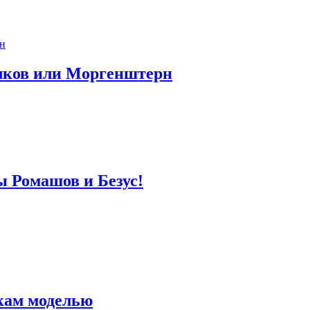
лков или Моргенштерн
ы Ромашов и Безус!
кам моделью