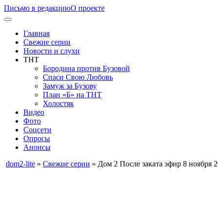
Письмо в редакцию
О проекте
Главная
Свежие серии
Новости и слухи
ТНТ
Бородина против Бузовой
Спаси Свою Любовь
Замуж за Бузову
План «Б» на ТНТ
Холостяк
Видео
Фото
Соцсети
Опросы
Анонсы
dom2-lite
»
Свежие серии
» Дом 2 После заката эфир 8 ноября 