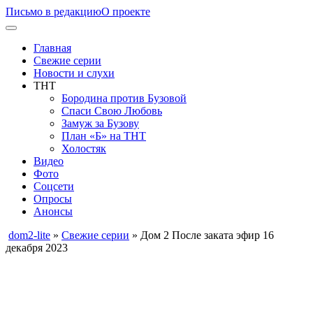
Письмо в редакцию
О проекте
Главная
Свежие серии
Новости и слухи
ТНТ
Бородина против Бузовой
Спаси Свою Любовь
Замуж за Бузову
План «Б» на ТНТ
Холостяк
Видео
Фото
Соцсети
Опросы
Анонсы
dom2-lite
»
Свежие серии
» Дом 2 После заката эфир 16
декабря 2023