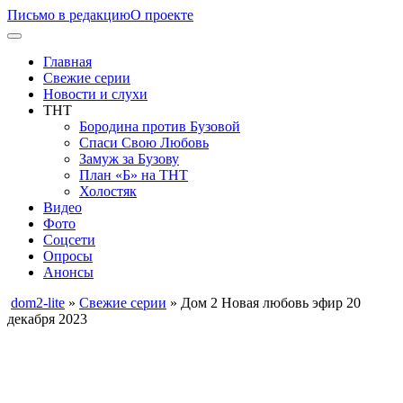
Письмо в редакцию
О проекте
Главная
Свежие серии
Новости и слухи
ТНТ
Бородина против Бузовой
Спаси Свою Любовь
Замуж за Бузову
План «Б» на ТНТ
Холостяк
Видео
Фото
Соцсети
Опросы
Анонсы
dom2-lite
»
Свежие серии
» Дом 2 Новая любовь эфир 20
декабря 2023