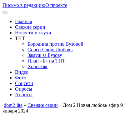
Письмо в редакцию
О проекте
Главная
Свежие серии
Новости и слухи
ТНТ
Бородина против Бузовой
Спаси Свою Любовь
Замуж за Бузову
План «Б» на ТНТ
Холостяк
Видео
Фото
Соцсети
Опросы
Анонсы
dom2-lite
»
Свежие серии
» Дом 2 Новая любовь эфир 9
января 2024