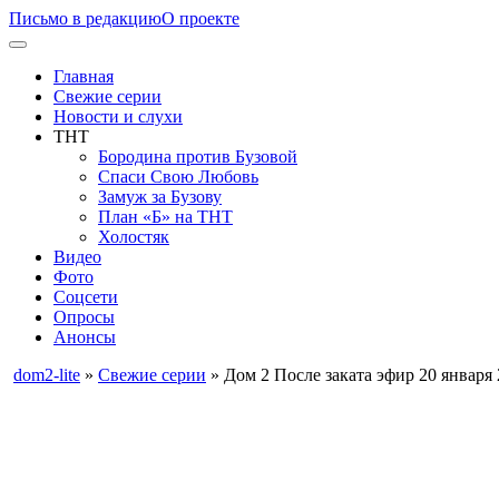
Письмо в редакцию
О проекте
Главная
Свежие серии
Новости и слухи
ТНТ
Бородина против Бузовой
Спаси Свою Любовь
Замуж за Бузову
План «Б» на ТНТ
Холостяк
Видео
Фото
Соцсети
Опросы
Анонсы
dom2-lite
»
Свежие серии
» Дом 2 После заката эфир 20 января