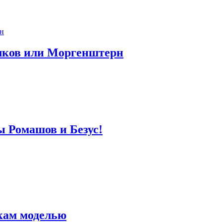
лков или Моргенштерн
ы Ромашов и Безус!
кам моделью