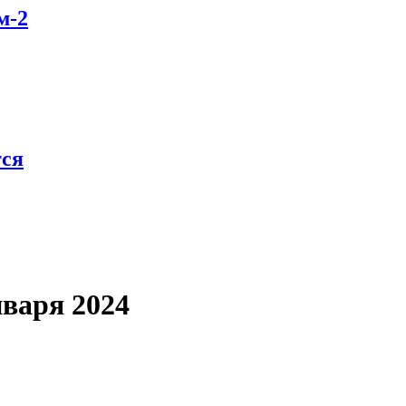
м-2
тся
нваря 2024