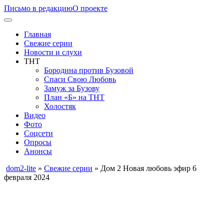
Письмо в редакцию
О проекте
Главная
Свежие серии
Новости и слухи
ТНТ
Бородина против Бузовой
Спаси Свою Любовь
Замуж за Бузову
План «Б» на ТНТ
Холостяк
Видео
Фото
Соцсети
Опросы
Анонсы
dom2-lite
»
Свежие серии
» Дом 2 Новая любовь эфир 6
февраля 2024