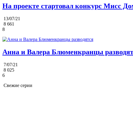
На проекте стартовал конкурс Мисс До
13/07/21
8 661
8
Анна и Валера Блюменкранцы разводя
7/07/21
8 025
6
Свежие серии