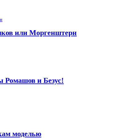
лков или Моргенштерн
ы Ромашов и Безус!
кам моделью