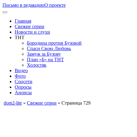
Письмо в редакцию
О проекте
Главная
Свежие серии
Новости и слухи
ТНТ
Бородина против Бузовой
Спаси Свою Любовь
Замуж за Бузову
План «Б» на ТНТ
Холостяк
Видео
Фото
Соцсети
Опросы
Анонсы
dom2-lite
»
Свежие серии
» Страница 729