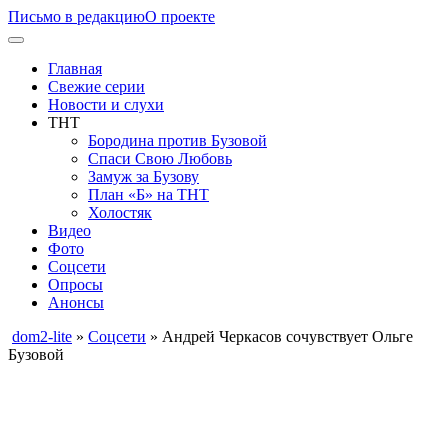
Письмо в редакцию
О проекте
Главная
Свежие серии
Новости и слухи
ТНТ
Бородина против Бузовой
Спаси Свою Любовь
Замуж за Бузову
План «Б» на ТНТ
Холостяк
Видео
Фото
Соцсети
Опросы
Анонсы
dom2-lite
»
Соцсети
» Андрей Черкасов сочувствует Ольге
Бузовой