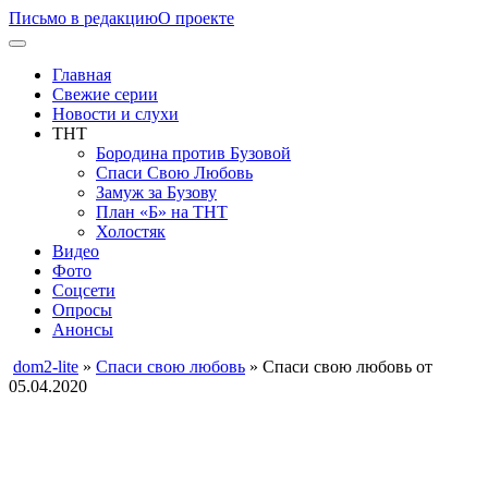
Письмо в редакцию
О проекте
Главная
Свежие серии
Новости и слухи
ТНТ
Бородина против Бузовой
Спаси Свою Любовь
Замуж за Бузову
План «Б» на ТНТ
Холостяк
Видео
Фото
Соцсети
Опросы
Анонсы
dom2-lite
»
Спаси свою любовь
» Спаси свою любовь от
05.04.2020