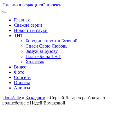
Письмо в редакцию
О проекте
Главная
Свежие серии
Новости и слухи
ТНТ
Бородина против Бузовой
Спаси Свою Любовь
Замуж за Бузову
План «Б» на ТНТ
Холостяк
Видео
Фото
Соцсети
Опросы
Анонсы
dom2-lite
»
За кадром
» Сергей Лазарев разболтал о
волшебстве с Надей Ермаковой