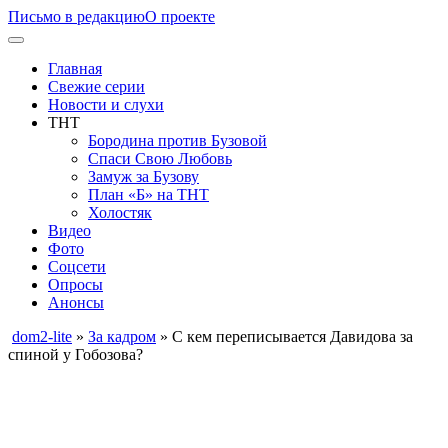
Письмо в редакцию
О проекте
Главная
Свежие серии
Новости и слухи
ТНТ
Бородина против Бузовой
Спаси Свою Любовь
Замуж за Бузову
План «Б» на ТНТ
Холостяк
Видео
Фото
Соцсети
Опросы
Анонсы
dom2-lite
»
За кадром
» С кем переписывается Давидова за
спиной у Гобозова?