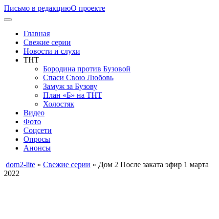
Письмо в редакцию
О проекте
Главная
Свежие серии
Новости и слухи
ТНТ
Бородина против Бузовой
Спаси Свою Любовь
Замуж за Бузову
План «Б» на ТНТ
Холостяк
Видео
Фото
Соцсети
Опросы
Анонсы
dom2-lite
»
Свежие серии
» Дом 2 После заката эфир 1 марта
2022