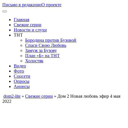
Письмо в редакцию
О проекте
Главная
Свежие серии
Новости и слухи
ТНТ
Бородина против Бузовой
Спаси Свою Любовь
Замуж за Бузову
План «Б» на ТНТ
Холостяк
Видео
Фото
Соцсети
Опросы
Анонсы
dom2-lite
»
Свежие серии
» Дом 2 Новая любовь эфир 4 мая
2022