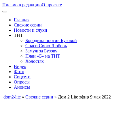
Письмо в редакцию
О проекте
Главная
Свежие серии
Новости и слухи
ТНТ
Бородина против Бузовой
Спаси Свою Любовь
Замуж за Бузову
План «Б» на ТНТ
Холостяк
Видео
Фото
Соцсети
Опросы
Анонсы
dom2-lite
»
Свежие серии
» Дом 2 Lite эфир 9 мая 2022