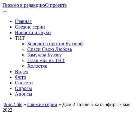
Письмо в редакцию
О проекте
Главная
Свежие серии
Новости и слухи
ТНТ
Бородина против Бузовой
Спаси Свою Любовь
Замуж за Бузову
План «Б» на ТНТ
Холостяк
Видео
Фото
Соцсети
Опросы
Анонсы
dom2-lite
»
Свежие серии
» Дом 2 После заката эфир 17 мая
2022