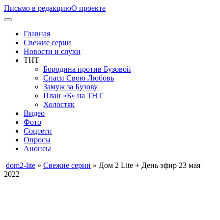
Письмо в редакцию
О проекте
Главная
Свежие серии
Новости и слухи
ТНТ
Бородина против Бузовой
Спаси Свою Любовь
Замуж за Бузову
План «Б» на ТНТ
Холостяк
Видео
Фото
Соцсети
Опросы
Анонсы
dom2-lite
»
Свежие серии
» Дом 2 Lite + День эфир 23 мая
2022