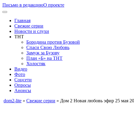
Письмо в редакцию
О проекте
Главная
Свежие серии
Новости и слухи
ТНТ
Бородина против Бузовой
Спаси Свою Любовь
Замуж за Бузову
План «Б» на ТНТ
Холостяк
Видео
Фото
Соцсети
Опросы
Анонсы
dom2-lite
»
Свежие серии
» Дом 2 Новая любовь эфир 25 мая 2