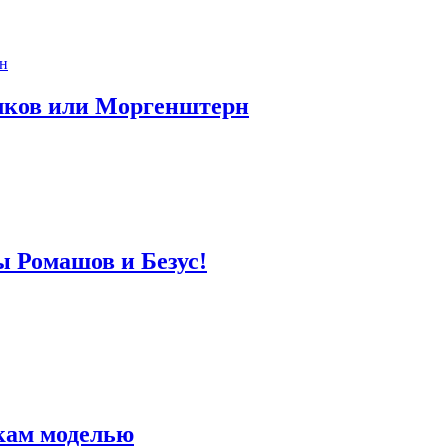
лков или Моргенштерн
ы Ромашов и Безус!
кам моделью