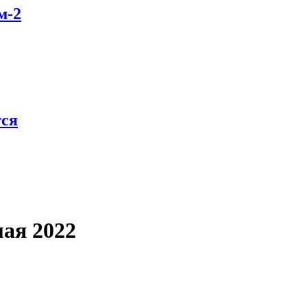
м-2
тся
мая 2022