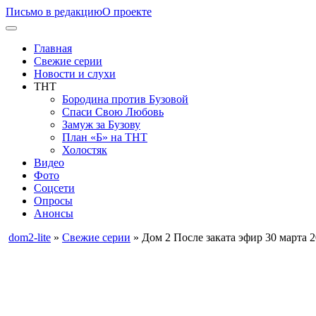
Письмо в редакцию
О проекте
Главная
Свежие серии
Новости и слухи
ТНТ
Бородина против Бузовой
Спаси Свою Любовь
Замуж за Бузову
План «Б» на ТНТ
Холостяк
Видео
Фото
Соцсети
Опросы
Анонсы
dom2-lite
»
Свежие серии
» Дом 2 После заката эфир 30 марта 