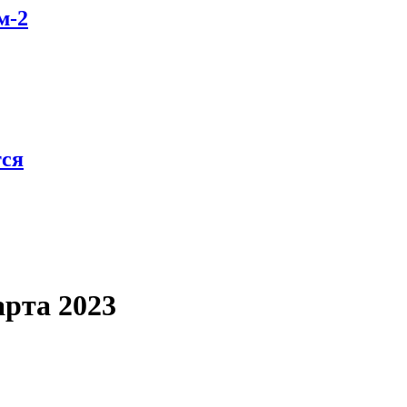
м-2
тся
арта 2023