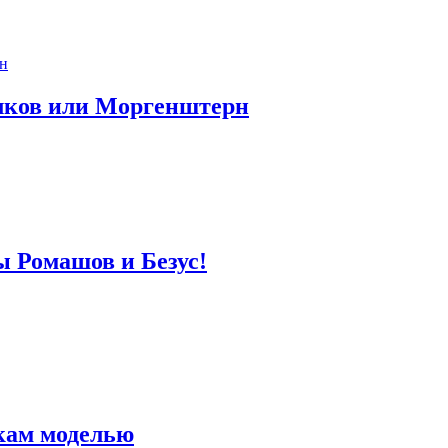
лков или Моргенштерн
ы Ромашов и Безус!
кам моделью