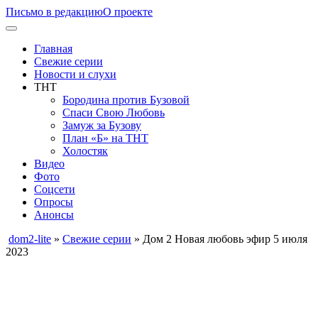
Письмо в редакцию
О проекте
Главная
Свежие серии
Новости и слухи
ТНТ
Бородина против Бузовой
Спаси Свою Любовь
Замуж за Бузову
План «Б» на ТНТ
Холостяк
Видео
Фото
Соцсети
Опросы
Анонсы
dom2-lite
»
Свежие серии
» Дом 2 Новая любовь эфир 5 июля
2023