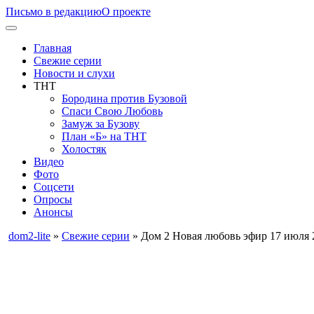
Письмо в редакцию
О проекте
Главная
Свежие серии
Новости и слухи
ТНТ
Бородина против Бузовой
Спаси Свою Любовь
Замуж за Бузову
План «Б» на ТНТ
Холостяк
Видео
Фото
Соцсети
Опросы
Анонсы
dom2-lite
»
Свежие серии
» Дом 2 Новая любовь эфир 17 июля 