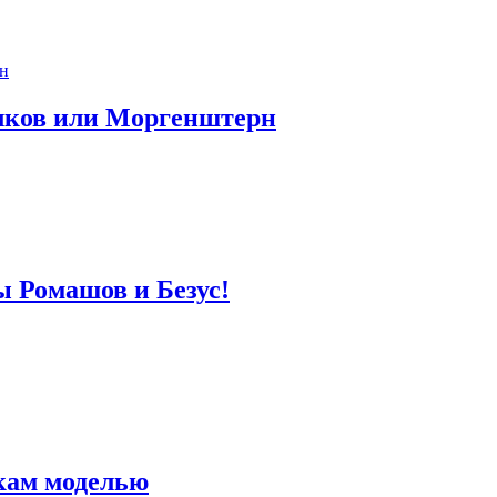
лков или Моргенштерн
ы Ромашов и Безус!
кам моделью