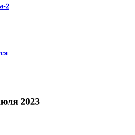
м-2
тся
июля 2023