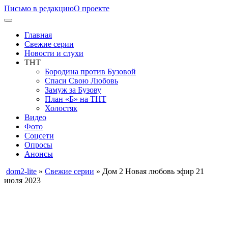
Письмо в редакцию
О проекте
Главная
Свежие серии
Новости и слухи
ТНТ
Бородина против Бузовой
Спаси Свою Любовь
Замуж за Бузову
План «Б» на ТНТ
Холостяк
Видео
Фото
Соцсети
Опросы
Анонсы
dom2-lite
»
Свежие серии
» Дом 2 Новая любовь эфир 21
июля 2023