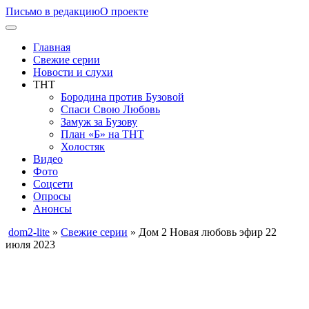
Письмо в редакцию
О проекте
Главная
Свежие серии
Новости и слухи
ТНТ
Бородина против Бузовой
Спаси Свою Любовь
Замуж за Бузову
План «Б» на ТНТ
Холостяк
Видео
Фото
Соцсети
Опросы
Анонсы
dom2-lite
»
Свежие серии
» Дом 2 Новая любовь эфир 22
июля 2023